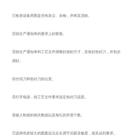
①检查设备周围是否有灰尘、杂物，并将其清除。
②按生产通知单的要求上好膜卷。
③按生产通知单和工艺文件调整好袋的尺寸，安装好热封刀，并初步
调好。
④分切刀和热封刀的位置。
⑤打开电源，按工艺文件要求设定热封刀温度。
⑥输入制袋的相关数据以及每扎的所需个数。
⑦选择色差较大的图案边沿左右调节光眼灵敏度，使其达到要求。