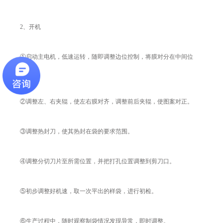
2、开机
①启动主电机，低速运转，随即调整边位控制，将膜对分在中间位
置。
②调整左、右夹辊，使左右膜对齐，调整前后夹辊，使图案对正。
③调整热封刀，使其热封在袋的要求范围。
④调整分切刀片至所需位置，并把打孔位置调整到剪刀口。
⑤初步调整好机速，取一次平出的样袋，进行初检。
⑥生产过程中，随时观察制袋情况发现异常，即时调整。