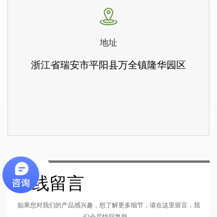
地址
浙江省瑞安市平阳县万全镇隆华园区
在线留言
如果您对我们的产品感兴趣，想了解更多细节，请在这里留言，我
们会尽快回复您。